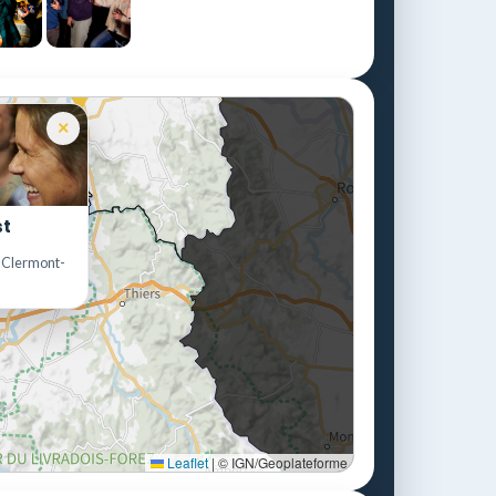
×
st
Clermont-
Leaflet
|
© IGN/Geoplateforme